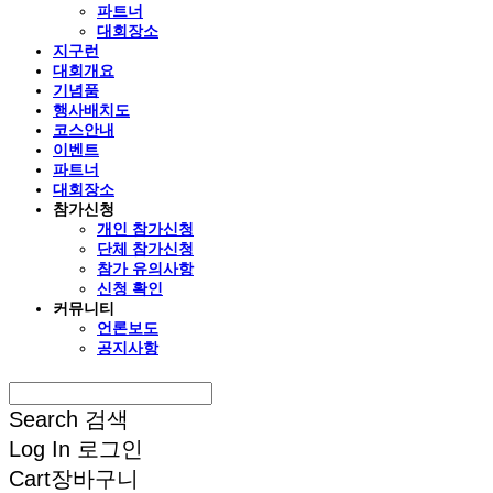
파트너
대회장소
지구런
대회개요
기념품
행사배치도
코스안내
이벤트
파트너
대회장소
참가신청
개인 참가신청
단체 참가신청
참가 유의사항
신청 확인
커뮤니티
언론보도
공지사항
Search
검색
Log In
로그인
Cart
장바구니