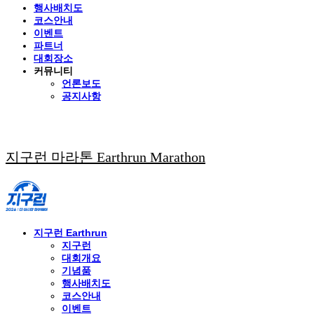
행사배치도
코스안내
이벤트
파트너
대회장소
커뮤니티
언론보도
공지사항
지구런 마라톤 Earthrun Marathon
지구런 Earthrun
지구런
대회개요
기념품
행사배치도
코스안내
이벤트