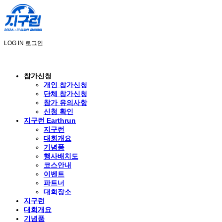
LOG IN
로그인
참가신청
개인 참가신청
단체 참가신청
참가 유의사항
신청 확인
지구런 Earthrun
지구런
대회개요
기념품
행사배치도
코스안내
이벤트
파트너
대회장소
지구런
대회개요
기념품