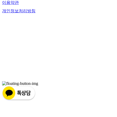
이용약관
개인정보처리방침
사업자정보확인
상호: 사단법인 피스런 | 대표: 장지완 | 개인정보관리책임자: 장지완 | 전화:
070-7954-8393 | 이메일: earth_run@naver.com
주소: 서울특별시 강남구 봉은사로 317, 2층 2408호 | 사업자등록번호:
295-
82-00550
| 통신판매:
2024-서울관악-0496
| 호스팅제공자: (주)식스샵