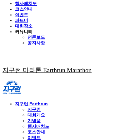
행사배치도
코스안내
이벤트
파트너
대회장소
커뮤니티
언론보도
공지사항
지구런 마라톤 Earthrun Marathon
지구런 Earthrun
지구런
대회개요
기념품
행사배치도
코스안내
이벤트