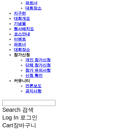
파트너
대회장소
지구런
대회개요
기념품
행사배치도
코스안내
이벤트
파트너
대회장소
참가신청
개인 참가신청
단체 참가신청
참가 유의사항
신청 확인
커뮤니티
언론보도
공지사항
Search
검색
Log In
로그인
Cart
장바구니