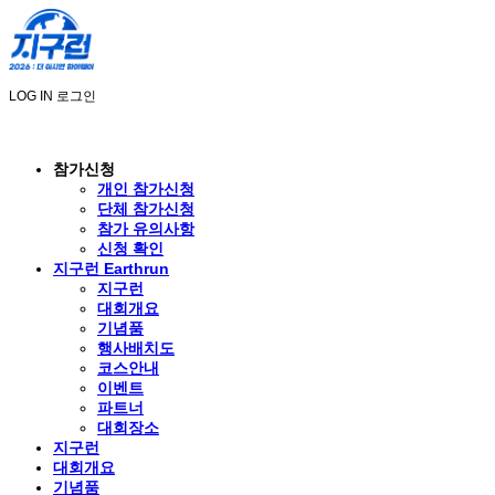
LOG IN
로그인
참가신청
개인 참가신청
단체 참가신청
참가 유의사항
신청 확인
지구런 Earthrun
지구런
대회개요
기념품
행사배치도
코스안내
이벤트
파트너
대회장소
지구런
대회개요
기념품